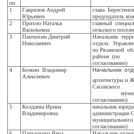
пп
1
Гаврилов Андрей
глава
Берестянс
Юрьевич
председатель ко
2
Прихно Наталья
главный
специал
Васильевна
сельского поселе
3
Панчихин Дмитрий
Начальник
терр
Николаевич
отдела
Управле
по Рязанской
об
районе
(по
согласованию)
4
Белкин
Владимир
Начальник
отд
Алексеевич
архитектуры и 
Сасовского
муни
согласованию)
5
Колдаева Ирина
начальник юриди
Владимировна
администрации С
муниципального
согласованию)
6
Парушкина Вера
Начальник отдел