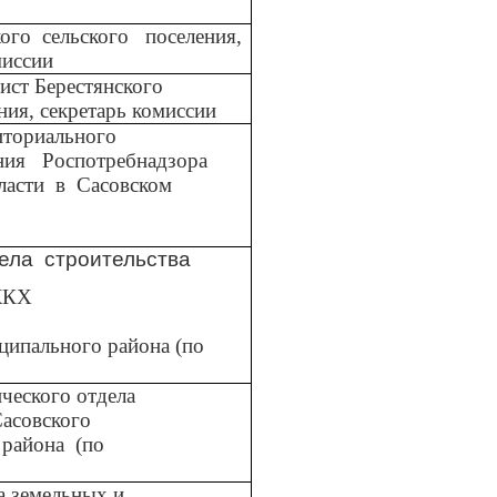
кого
сельского
поселения,
миссии
ист Берестянского
ния, секретарь комиссии
иториального
ния
Роспотребнадзора
ласти
в
Сасовском
ела
строительства
ЖКХ
ципального района (по
ческого отдела
асовского
 района
(по
а земельных и