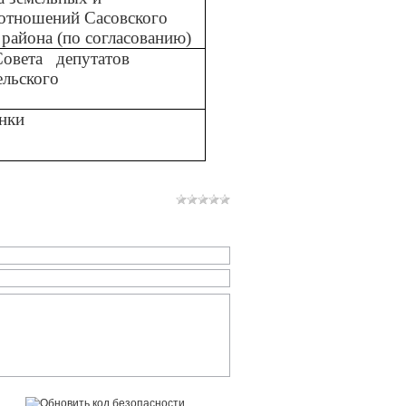
отношений Сасовского
района (по согласованию)
Совета
депутатов
ельского
янки